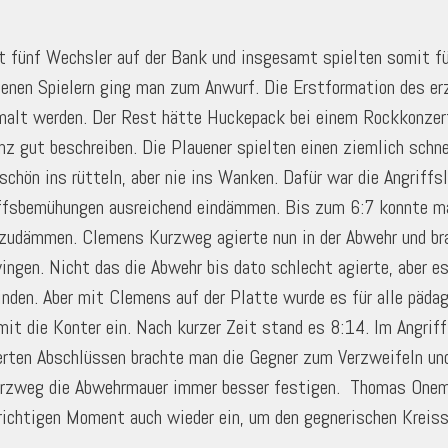
t fünf Wechsler auf der Bank und insgesamt spielten somit fü
nen Spielern ging man zum Anwurf. Die Erstformation des er
rmalt werden. Der Rest hätte Huckepack bei einem Rockkonze
z gut beschreiben. Die Plauener spielten einen ziemlich schne
chön ins rütteln, aber nie ins Wanken. Dafür war die Angriff
iffsbemühungen ausreichend eindämmen. Bis zum 6:7 konnte ma
nzudämmen. Clemens Kurzweg agierte nun in der Abwehr und bra
ingen. Nicht das die Abwehr bis dato schlecht agierte, aber 
inden. Aber mit Clemens auf der Platte wurde es für alle päda
mit die Konter ein. Nach kurzer Zeit stand es 8:14. Im Angrif
rten Abschlüssen brachte man die Gegner zum Verzweifeln u
rzweg die Abwehrmauer immer besser festigen. Thomas Onemich
richtigen Moment auch wieder ein, um den gegnerischen Kreiss