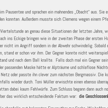
im Pausentee und sprachen ein mahnendes „Obacht“ aus. Sie eri
erden konnten. Außerdem musste sich Clemens wegen einem Pfer
 Viertelstunde an genau diese Situationen der letzten Jahre, wo
ach ins Eckige bringen wie in der zweiten Phase der ersten Ha
ner nicht im Angriff sondern in der Abwehr schwindelig. Sobal
n, stand er schon vor ihm. Der Gegner konnte nicht weiterspie
tand und nach dem Ball krallte. Falls doch mal ein Gegner sein
t der passenden Maske hätte er Alpträume und schlaflose Nächt
e Netz oder passte ihn clever zum nächsten Bergmassiv. Die k
nfalls wieder durch. Toni Müller erwischte einen ebenso überr
atten dabei kaum Fehlwürfe. Zum Schluss begann dann auch noch
 aber das wirklich entscheidende Faktum war:
die Geschlossen