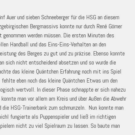
nf Auer und sieben Schneeberger für die HSG an diesem
zgebirgischen Bergmassivs konnte nur durch René Görner
rt genommen werden müssen. Die ersten Minuten des
llen Handball und das Eins-Eins-Verhalten an den
sleistung des Berges zu gut und zu präzise. Ebenso konnte
n sich nicht entscheidend absetzen und so wurde die
chte das kleine Quäntchen Erfahrung noch mit ins Spiel
es fehlte eben noch das kleine Quäntchen Etwas um den
gogisch wertvoll. In dieser Phase schnappte er sich nahezu
f konnte man vor allem am Kreis und über Außen die Abwehr
nd die HSG-Trainerbank zum schmunzeln. Nun konnte man
l fungierte als Puppenspieler und ließ im richtigen
pielern nicht zu viel Spielraum zu lassen. So baute man