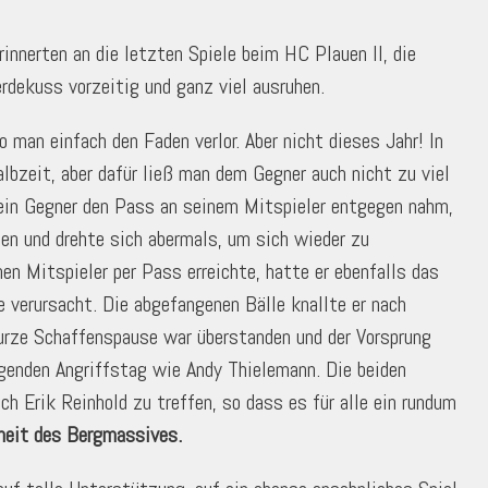
nnerten an die letzten Spiele beim HC Plauen II, die
dekuss vorzeitig und ganz viel ausruhen.
 man einfach den Faden verlor. Aber nicht dieses Jahr! In
lbzeit, aber dafür ließ man dem Gegner auch nicht zu viel
d ein Gegner den Pass an seinem Mitspieler entgegen nahm,
len und drehte sich abermals, um sich wieder zu
en Mitspieler per Pass erreichte, hatte er ebenfalls das
e verursacht. Die abgefangenen Bälle knallte er nach
urze Schaffenspause war überstanden und der Vorsprung
agenden Angriffstag wie Andy Thielemann. Die beiden
 Erik Reinhold zu treffen, so dass es für alle ein rundum
heit des Bergmassives.