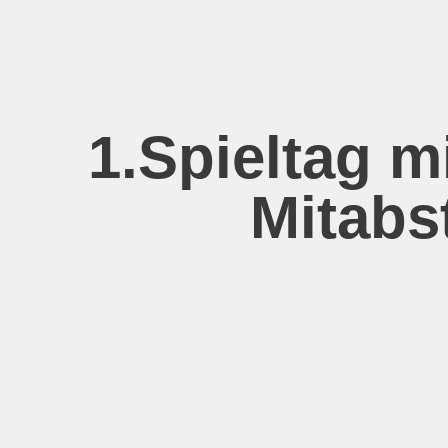
Zum
Inhalt
springen
1.Spieltag 
Mitabst