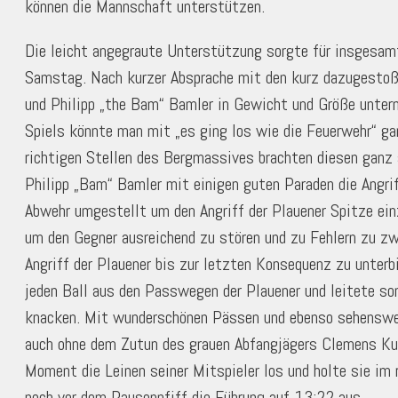
können die Mannschaft unterstützen.
Die leicht angegraute Unterstützung sorgte für insgesam
Samstag. Nach kurzer Absprache mit den kurz dazugestoße
und Philipp „the Bam“ Bamler in Gewicht und Größe unte
Spiels könnte man mit „es ging los wie die Feuerwehr“ gan
richtigen Stellen des Bergmassives brachten diesen ganz s
Philipp „Bam“ Bamler mit einigen guten Paraden die Angr
Abwehr umgestellt um den Angriff der Plauener Spitze ei
um den Gegner ausreichend zu stören und zu Fehlern zu zw
Angriff der Plauener bis zur letzten Konsequenz zu unterb
jeden Ball aus den Passwegen der Plauener und leitete so
knacken. Mit wunderschönen Pässen und ebenso sehenswe
auch ohne dem Zutun des grauen Abfangjägers Clemens Ku
Moment die Leinen seiner Mitspieler los und holte sie im 
noch vor dem Pausenpfiff die Führung auf 13:22 aus.