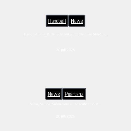
Handball
News
Handball360: Bitte rechtzeitig für die neue Saison…
30 juli 2026
News
Paartanz
Salsa, Samba, Sahnetorte – Tanzcafe an der…
20 juli 2026