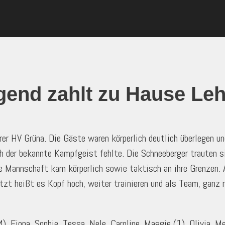
gend zahlt zu Hause Leh
er HV Grüna. Die Gäste waren körperlich deutlich überlegen u
ch der bekannte Kampfgeist fehlte. Die Schneeberger trauten s
e Mannschaft kam körperlich sowie taktisch an ihre Grenzen. 
zt heißt es Kopf hoch, weiter trainieren und als Team, ganz na
4), Fiona, Sophie, Tessa, Nele, Caroline, Maggie (1) ,Olivia ,Me