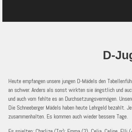
D-Ju
Heute empfangen unsere jungen D-Mädels den Tabellenführ
an schwer. Anders als sonst wirkten sie ängstlich und au
und auch vorn fehlte es an Durchsetzungsvermögen. Unser
Die Schneeberger Mädels haben heute Lehrgeld bezahlt. Jet
zusammenhalten. Es kommen auch wieder bessere Tage.
Es spielten: Charlize (Tor); Emma (2), Celia, Celine, Elli (