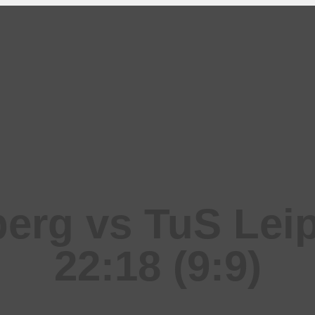
erg vs TuS Lei
22:18 (9:9)