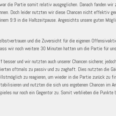
ar die Partie somit relativ ausgeglichen. Danach fanden wir z
innen. Doch leider nutzten wir diese Chancen nicht effektiv g
einem 9:9 in die Halbzeitpause. Angesichts unsere guten Mögli
lbstvertrauen und die Zuversicht für die eigenen Offensivakt
ass wir noch weitere 30 Minuten hatten um die Partie für uns
f besser und wir nutzten auch unserer Chancen sicherer, jedoc
erten oftmals zu passiv und zu zaghaft. Dies nutzten die Gäst
lstmöglich zu reagieren, um wieder in die Partie zurück zu fi
abilisieren und nutzten die sich uns ergebenen Chancen im Ang
ieles nur noch ein Gegentor zu. Somit verblieben die Punkte 