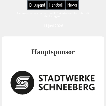
D-Jugend
Handball
News
Gelungener Saisonabschluss krönt erfolgreiche Spielzeit
der D-Jugend
11 juni 2026
Hauptsponsor