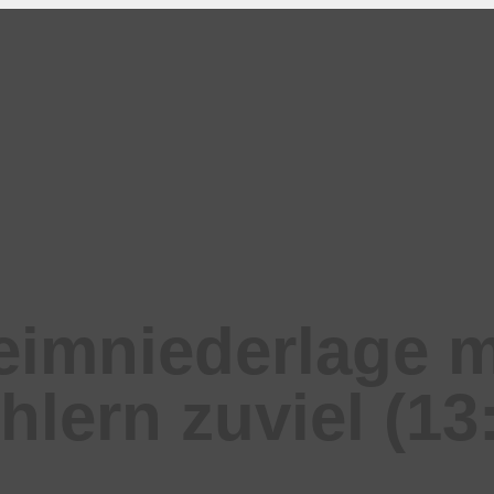
imniederlage mi
hlern zuviel (13: