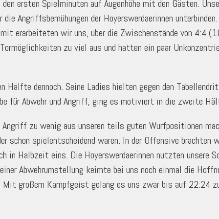
n den ersten Spielminuten auf Augenhöhe mit den Gästen. Unse
r die Angriffsbemühungen der Hoyerswerdaerinnen unterbinden. 
mit erarbeiteten wir uns, über die Zwischenstände von 4:4 (10.
 Tormöglichkeiten zu viel aus und hatten ein paar Unkonzentri
n Hälfte dennoch. Seine Ladies hielten gegen den Tabellendrit
e für Abwehr und Angriff, ging es motiviert in die zweite Häl
m Angriff zu wenig aus unseren teils guten Wurfpositionen mac
r schon spielentscheidend waren. In der Offensive brachten wi
och in Halbzeit eins. Die Hoyerswerdaerinnen nutzten unsere S
iner Abwehrumstellung keimte bei uns noch einmal die Hoffnun
. Mit großem Kampfgeist gelang es uns zwar bis auf 22:24 zu 