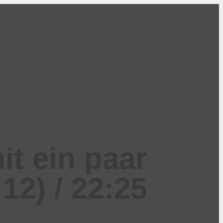
t ein paar
12) / 22:25