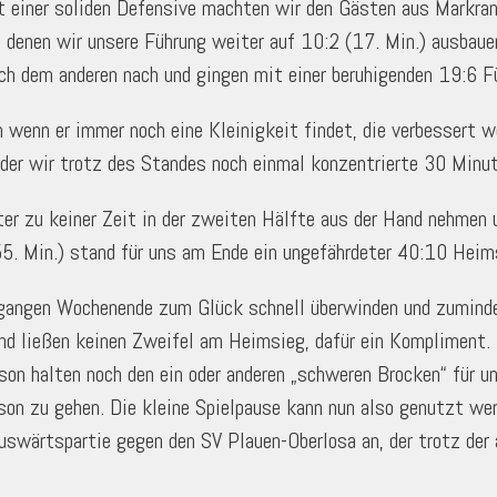
it einer soliden Defensive machten wir den Gästen aus Markra
denen wir unsere Führung weiter auf 10:2 (17. Min.) ausbaue
ch dem anderen nach und gingen mit einer beruhigenden 19:6 Fü
ch wenn er immer noch eine Kleinigkeit findet, die verbessert 
 der wir trotz des Standes noch einmal konzentrierte 30 Minut
ter zu keiner Zeit in der zweiten Hälfte aus der Hand nehmen 
55. Min.) stand für uns am Ende ein ungefährdeter 40:10 Heim
gangen Wochenende zum Glück schnell überwinden und zumindes
d ließen keinen Zweifel am Heimsieg, dafür ein Kompliment. D
ison halten noch den ein oder anderen „schweren Brocken“ für u
on zu gehen. Die kleine Spielpause kann nun also genutzt we
uswärtspartie gegen den SV Plauen-Oberlosa an, der trotz der 