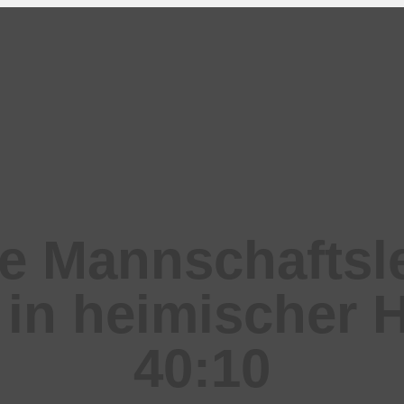
 Mannschaftsle
in heimischer Ha
40:10