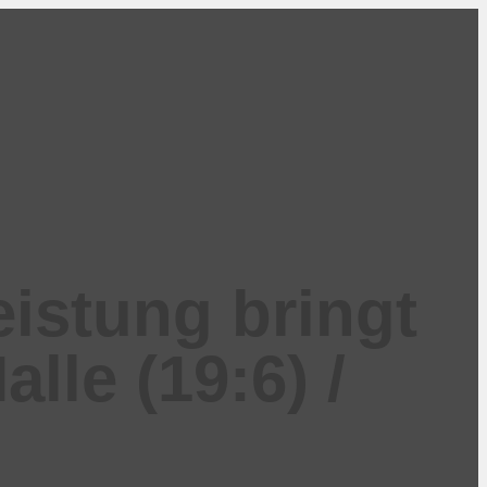
istung bringt
lle (19:6) /