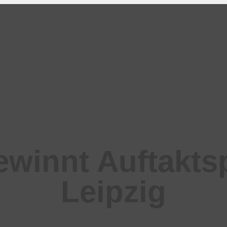
winnt Auftakts
Leipzig