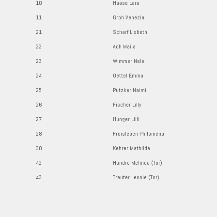
10
Haase Lara
11
Groh Venezia
21
Scharf Lisbeth
22
Ach Maila
23
Wimmer Nele
24
Oettel Emma
25
Putzker Naimi
26
Fischer Lilly
27
Hunger Lilli
28
Freisleben Philomena
30
Kehrer Mathilde
42
Handre Melinda (Tor)
43
Treuter Leonie (Tor)