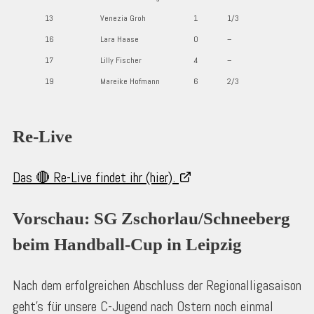
13
Venezia Groh
1
1/3
16
Lara Haase
0
–
17
Lilly Fischer
4
–
19
Mareike Hofmann
6
2/3
Re-Live
Das 🔴 Re-Live findet ihr (hier).
Vorschau: SG Zschorlau/Schneeberg 
beim Handball-Cup in Leipzig
Nach dem erfolgreichen Abschluss der Regionalligasaison
geht’s für unsere C-Jugend nach Ostern noch einmal