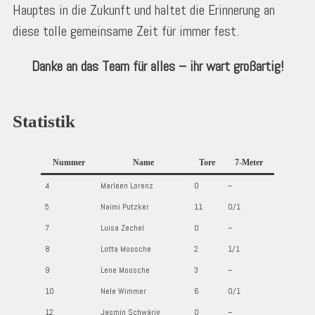
Hauptes in die Zukunft und haltet die Erinnerung an
diese tolle gemeinsame Zeit für immer fest.
Danke an das Team für alles – ihr wart großartig!
Statistik
Nummer
Name
Tore
7-Meter
4
Marleen Lorenz
0
–
5
Naimi Putzker
11
0/1
7
Luisa Zechel
0
–
8
Lotta Moosche
2
1/1
9
Lene Moosche
3
–
10
Nele Wimmer
6
0/1
12
Jasmin Schwärig
0
–