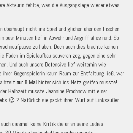
ere Akteurin fehlte, was die Ausgangslage wieder etwas
 überhaupt nicht ins Spiel und glichen eher den Fischen
 paar Minuten lief in Abwehr und Angriff alles rund. So
Verschnaufpause zu haben. Doch auch dies brachte keinen
ie Fäden im Spielaufbau souverän zog, gegen eine sehr
nen. Und auch unsere Defensive lief weiterhin wie
e ihrer Gegenspielerin kaum Raum zur Entfaltung ließ, war
Halbzeit
nur
8 Mal
hinter sich ins Netz greifen musste!
r der Halbzeit musste Jeannine Prochnow mit einer
ebs 😉 ? Natürlich sie packt ihren Wurf auf Linksaußen
uch diesmal keine Kritik die er an seine Ladies
ten 30 Minuten hochgehalten werden musste.