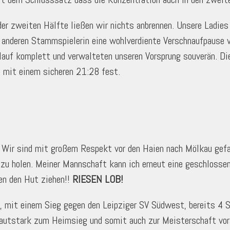
r zweiten Hälfte ließen wir nichts anbrennen. Unsere Ladies 
der anderen Stammspielerin eine wohlverdiente Verschnaufpause
rlauf komplett und verwalteten unseren Vorsprung souverän. 
e mit einem sicheren 21:28 fest.
. Wir sind mit großem Respekt vor den Haien nach Mölkau gefah
zu holen. Meiner Mannschaft kann ich erneut eine geschlosse
en den Hut ziehen!!
RIESEN LOB!
it einem Sieg gegen den Leipziger SV Südwest, bereits 4 Sp
 lautstark zum Heimsieg und somit auch zur Meisterschaft vor