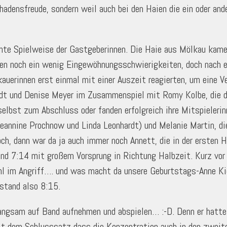
densfreude, sondern weil auch bei den Haien die ein oder and
nte Spielweise der Gastgeberinnen. Die Haie aus Mölkau kamen
en noch ein wenig Eingewöhnungsschwierigkeiten, doch nach ein
kauerinnen erst einmal mit einer Auszeit reagierten, um eine 
rdt und Denise Meyer im Zusammenspiel mit Romy Kolbe, die d
lbst zum Abschluss oder fanden erfolgreich ihre Mitspielerin
eannine Prochnow und Linda Leonhardt) und Melanie Martin, di
och, dann war da ja auch immer noch Annett, die in der ersten 
 und 7:14 mit großem Vorsprung in Richtung Halbzeit. Kurz vo
hl im Angriff…. und was macht da unsere Geburtstags-Anne Ki
tstand also 8:15.
ngsam auf Band aufnehmen und abspielen… :-D. Denn er hatte a
mit dem Schlusssatz dass die Konzentration auch in den zwei