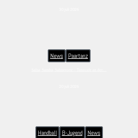
30 juli 2026
News
Paartanz
Salsa, Samba, Sahnetorte – Tanzcafe an der…
20 juli 2026
Handball
B-Jugend
News