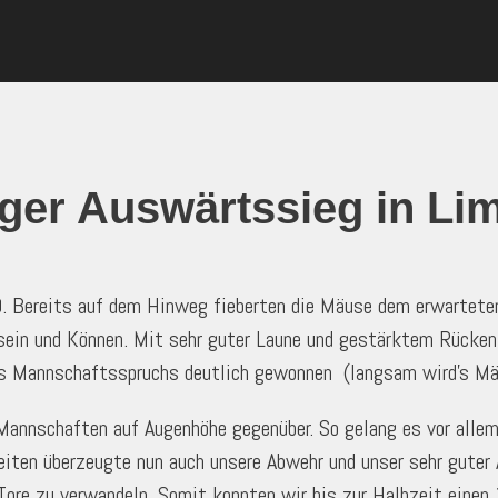
ger Auswärtssieg in L
. Bereits auf dem Hinweg fieberten die Mäuse dem erwarteten 
in und Können. Mit sehr guter Laune und gestärktem Rücken, d
des Mannschaftss
pruchs deutlich gewonnen
(langsam wird’s Mäd
 Mannschaften auf Augenhöhe gegenüber. So gelang es vor alle
iten überzeugte nun auch unsere Abwehr und unser sehr guter A
Tore zu verwandeln. Somit konnten wir bis zur Halbzeit einen