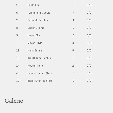
5
Ezold Elli
11
0/0
6
Teichmann Maggie
7
0/0
7
Schmidt Caroline
4
0/0
8
Unger Lillemor
0
0/0
9
Unger Ella
0
0/0
10
Meyer Olivia
3
0/0
11
Hans Emma
5
0/0
13
Krauß Anna Sophia
0
0/0
14
Nestler Nele
2
0/0
48
Böhme Sophie (Tor)
0
0/0
49
Eigler Charlize (Tor)
0
0/0
Galerie