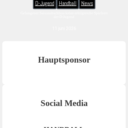
D-Jugend
Handball
News
Gelungener Saisonabschluss krönt erfolgreiche Spielzeit
der D-Jugend
11 juni 2026
Hauptsponsor
Social Media