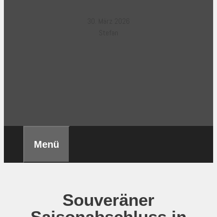
30. März 2026
Stefan
Menü
Souveräner
Saisonabschluss in