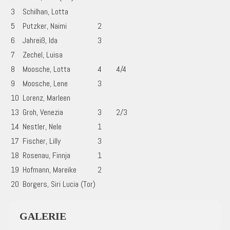
3
Schilhan, Lotta
5
Putzker, Naimi
2
6
Jahreiß, Ida
3
7
Zechel, Luisa
8
Moosche, Lotta
4
4/4
9
Moosche, Lene
3
10
Lorenz, Marleen
13
Groh, Venezia
3
2/3
14
Nestler, Nele
1
17
Fischer, Lilly
3
18
Rosenau, Finnja
1
19
Hofmann, Mareike
2
20
Borgers, Siri Lucia (Tor)
GALERIE