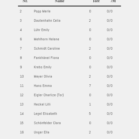
Nr.
Name
Tore
7M
2
Popp Merle
0
0/0
3
Dautenhahn Celia
2
0/0
4
Lühr Emily
0
0/0
6
Mehlhorn Helene
0
0/0
7
Schmidt Caroline
2
0/0
8
Fankhänel Fiona
0
0/0
9
Krebs Emily
0
0/0
10
Meyer Olivia
2
0/0
11
Hans Emma
7
0/0
12
Eigler Charlize (Tor)
0
0/0
13
Heckel Lilli
1
0/0
14
Legel Elisabeth
5
0/0
15
Schönfelder Clara
0
0/0
16
Unger Ella
2
0/0