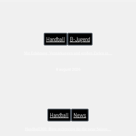
Handball
B-Jugend
Mit Erfahrung, Verstärkungen und großen Zielen in…
8 august 2026
Handball
News
Handball360: Bitte rechtzeitig für die neue Saison…