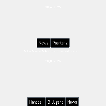
30 juli 2026
News
Paartanz
Salsa, Samba, Sahnetorte – Tanzcafe an der…
20 juli 2026
Handball
B-Jugend
News