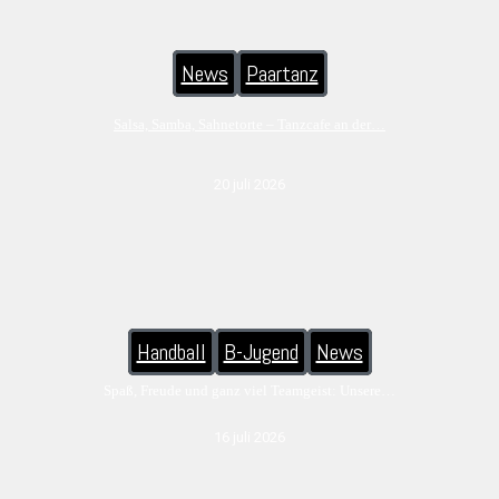
News
Paartanz
Salsa, Samba, Sahnetorte – Tanzcafe an der…
20 juli 2026
Handball
B-Jugend
News
Spaß, Freude und ganz viel Teamgeist: Unsere…
16 juli 2026