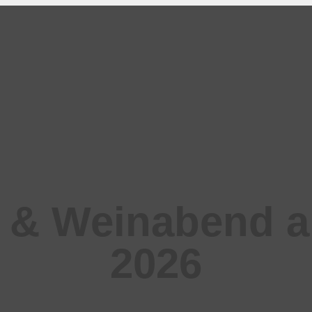
a & Weinabend a
2026