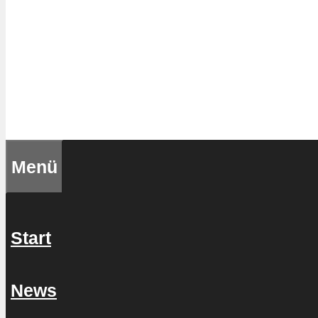
Menü
Start
News